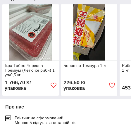
Ікра Тобіко Червона
Борошно Темпура 1 кг
Рибн
Преміум (Летючої риби) 1
1 кг
уп/0,5 кг
1 766,70
226,50
₴/
₴/
453
упаковка
упаковка
Про нас
Рейтинг не сформований
Менше 5 відгуків за останній рік