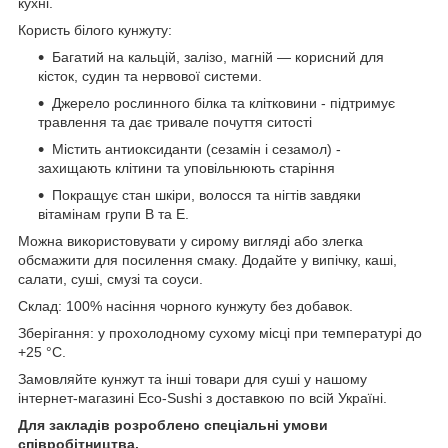
кухні.
Користь білого кунжуту:
Багатий на кальцій, залізо, магній — корисний для
кісток, судин та нервової системи.
Джерело рослинного білка та клітковини - підтримує
травлення та дає тривале почуття ситості
Містить антиоксиданти (сезамін і сезамол) -
захищають клітини та уповільнюють старіння
Покращує стан шкіри, волосся та нігтів завдяки
вітамінам групи B та E.
Можна використовувати у сирому вигляді або злегка
обсмажити для посилення смаку. Додайте у випічку, каші,
салати, суші, смузі та соуси.
Склад: 100% насіння чорного кунжуту без добавок.
Зберігання: у прохолодному сухому місці при температурі до
+25 °C.
Замовляйте кунжут та інші товари для суші у нашому
інтернет-магазині Eco-Sushi з доставкою по всій Україні.
Для закладів розроблено спеціальні умови
співробітництва.