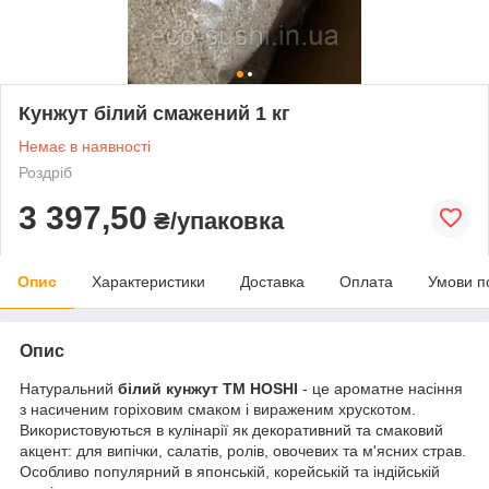
Кунжут білий смажений 1 кг
Немає в наявності
Роздріб
3 397,50
₴/упаковка
Опис
Характеристики
Доставка
Оплата
Умови п
Опис
Натуральний
білий кунжут ТМ HOSHI
- це ароматне насіння
з насиченим горіховим смаком і вираженим хрускотом.
Використовуються в кулінарії як декоративний та смаковий
акцент: для випічки, салатів, ролів, овочевих та м'ясних страв.
Особливо популярний в японській, корейській та індійській