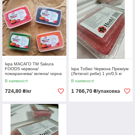
Додайте яскраву смакову нотку до
Вашої страви за допомогою ікри Масаго
або Тобіко!
Ідеально поєднується із суші, ролами,
салатами та іншими стравами!
Ікра МАСАГО TM Sakura
Наші фахівці проконсультують Вас із
FOODS червона/
Ікра Тобіко Червона Преміум
будь-якого питання!
помаранчева/ зелена/ чорна
(Летючої риби) 1 уп/0,5 кг
(1уп./0.5кг.)
В наявності
В наявності
724,80
1 766,70
₴/кг
₴/упаковка