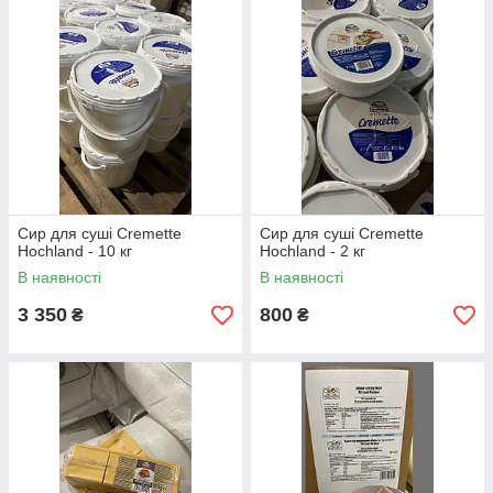
Крем сир для втілення Ваших
кулінарних ідей
для суші та ролів, для
–
супів, для салатів, для випічки та
чізкейків, для сендвічів!
Ніжний смак!
Наші фахівці проконсультують Вас із
Сир для суші Cremette
Сир для суші Cremette
будь-якого питання!
Hochland - 10 кг
Hochland - 2 кг
В наявності
В наявності
3 350
800
₴
₴