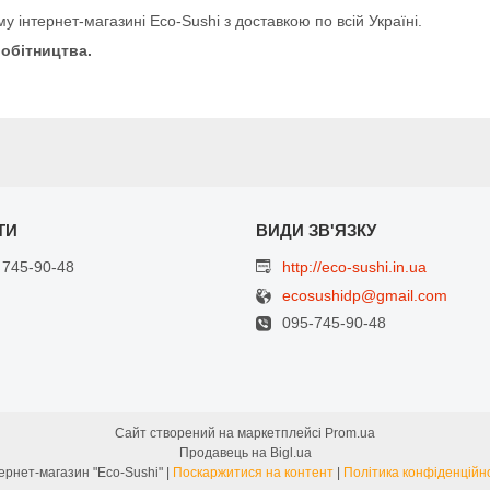
у інтернет-магазині Eco-Sushi з доставкою по всій Україні.
робітництва.
 745-90-48
http://eco-sushi.in.ua
ecosushidp@gmail.com
095-745-90-48
Сайт створений на маркетплейсі
Prom.ua
Продавець на Bigl.ua
Інтернет-магазин "Eco-Sushi" |
Поскаржитися на контент
|
Політика конфіденційн