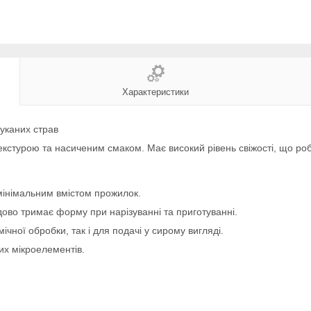
Характеристики
шуканих страв
текстурою та насиченим смаком. Має високий рівень свіжості, що ро
мінімальним вмістом прожилок.
удово тримає форму при нарізуванні та приготуванні.
ічної обробки, так і для подачі у сирому вигляді.
их мікроелементів.