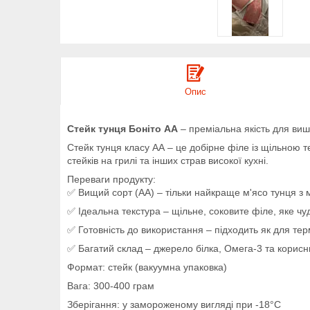
Опис
Стейк тунця Боніто АА
– преміальна якість для ви
Стейк тунця класу АА – це добірне філе із щільною 
стейків на грилі та інших страв високої кухні.
Переваги продукту:
✅ Вищий сорт (АА) – тільки найкраще м'ясо тунця з 
✅ Ідеальна текстура – ​​щільне, соковите філе, яке ч
✅ Готовність до використання – підходить як для терм
✅ Багатий склад – джерело білка, Омега-3 та корисн
Формат: стейк (вакуумна упаковка)
Вага: 300-400 грам
Зберігання: у замороженому вигляді при -18°C